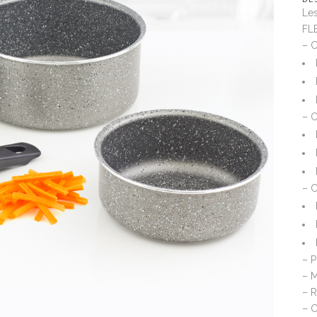
Les
FL
– C
– C
– C
– 
– M
– R
– C