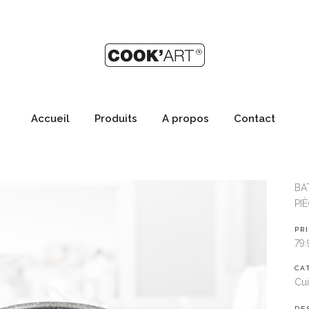
Accueil
Produits
A propos
Contact
BA
PI
PR
79.
CA
Cu
DE