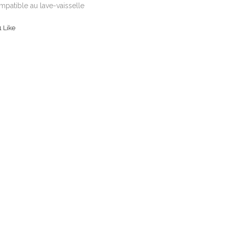
patible au lave-vaisselle
1
Like