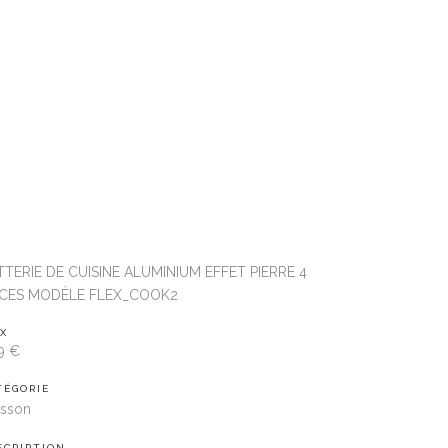
TTERIE DE CUISINE ALUMINIUM EFFET PIERRE 4
ÈCES MODÈLE FLEX_COOK2
IX
9 €
TÉGORIE
isson
SCRIPTION