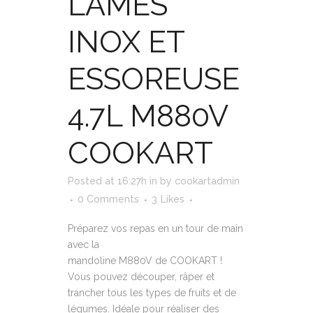
LAMES
INOX ET
ESSOREUSE
4.7L M880V
COOKART
Posted at 16:27h
in
by
cookartadmin
0 Comments
3
Likes
Préparez vos repas en un tour de main
avec la
mandoline M880V de COOKART !
Vous pouvez découper, râper et
trancher tous les types de fruits et de
légumes. Idéale pour réaliser des