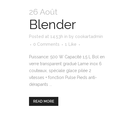
26 Août
Blender
Posted at 14:53h
in
by
cookartadmin
0 Comments
1
Like
Puissance: 500 W Capacité 1,5 L Bol en
verre transparent gradué Lame inox 6
couteaux, spéciale glace pilée 2
vitesses + fonction Pulse Pieds anti-
dérapants ...
READ MORE