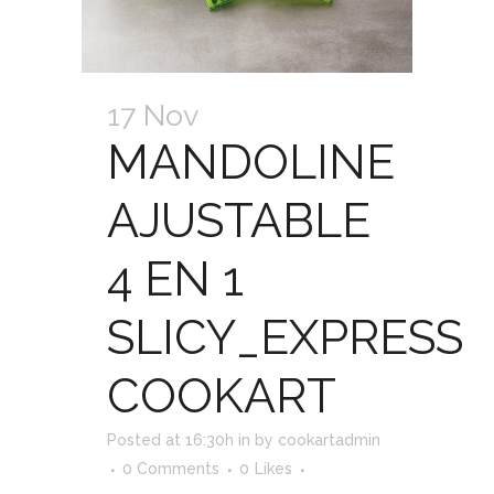
17 Nov
MANDOLINE
AJUSTABLE
4 EN 1
SLICY_EXPRESS
COOKART
Posted at 16:30h
in
by
cookartadmin
0 Comments
0
Likes