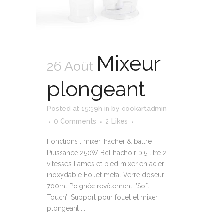
Mixeur
26 Août
plongeant
Posted at 15:39h
in
by
cookartadmin
0 Comments
2
Likes
Fonctions : mixer, hacher & battre
Puissance 250W Bol hachoir 0,5 litre 2
vitesses Lames et pied mixer en acier
inoxydable Fouet métal Verre doseur
700ml Poignée revêtement ‘’Soft
Touch’’ Support pour fouet et mixer
plongeant ...